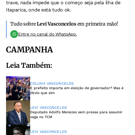
trave, nada impede que o começo seja pela ilha de
Itaparica, onde está tudo ok.
Tudo sobre
Levi Vasconcelos
em primeira mão!
Entre no canal do WhatsApp.
CAMPANHA
Leia Também:
COLUNA VASCONCELOS
E prefeito importa em eleição de governador? Mas é
óbvio que sim
LEVI VASCONCELOS
Deputado Adolfo Menezes sem pressa para assumir
vaga no TCM
LEVI VASCONCELOS