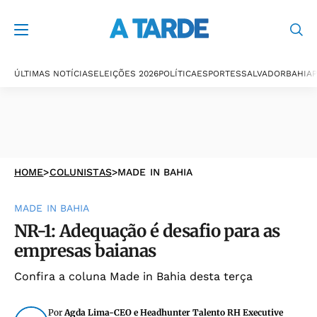
ÚLTIMAS NOTÍCIAS
ELEIÇÕES 2026
POLÍTICA
ESPORTES
SALVADOR
BAHIA
P
HOME
>
COLUNISTAS
>
MADE IN BAHIA
MADE IN BAHIA
NR-1: Adequação é desafio para as
empresas baianas
Confira a coluna Made in Bahia desta terça
Por
Agda Lima-CEO e Headhunter Talento RH Executive