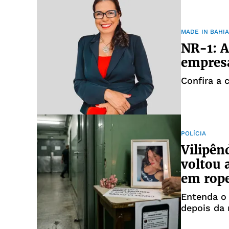
MADE IN BAHI
NR-1: A
empres
Confira a 
POLÍCIA
Vilipên
voltou 
em rop
Entenda o
depois da