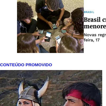
BRASIL
Brasil c
menores
Novas regr
feira, 17