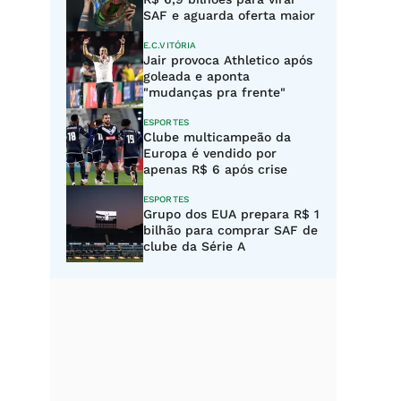
SAF e aguarda oferta maior
E.C.VITÓRIA
Jair provoca Athletico após
goleada e aponta
"mudanças pra frente"
ESPORTES
Clube multicampeão da
Europa é vendido por
apenas R$ 6 após crise
ESPORTES
Grupo dos EUA prepara R$ 1
bilhão para comprar SAF de
clube da Série A