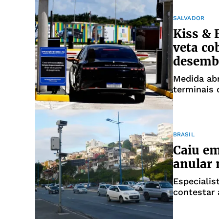
SALVADOR
Kiss & 
veta co
desemb
Medida abr
terminais 
BRASIL
Caiu em
anular 
Especiali
contestar 