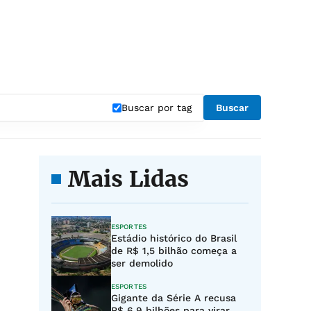
Buscar por tag
Buscar
Mais Lidas
ESPORTES
Estádio histórico do Brasil
de R$ 1,5 bilhão começa a
ser demolido
ESPORTES
Gigante da Série A recusa
R$ 6,9 bilhões para virar