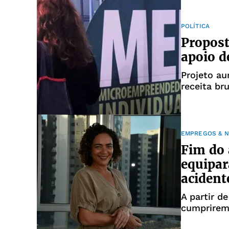
POLÍTICA
Propost
apoio d
Projeto au
receita br
EMPREGOS & 
Fim do 
equipar
acident
A partir d
cumprirem