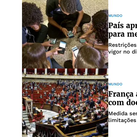
MUNDO
País ap
para me
Restrições
vigor no d
MUNDO
França 
com doe
Medida se
limitações