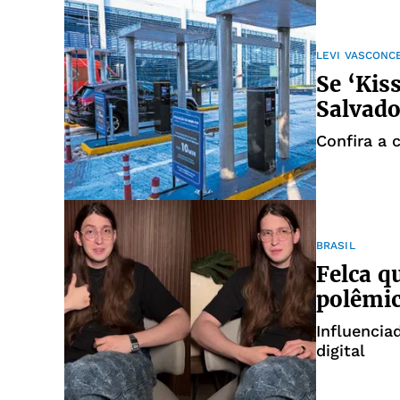
LEVI VASCONC
Se ‘Kis
Salvado
Confira a 
BRASIL
Felca q
polêmic
Influencia
digital