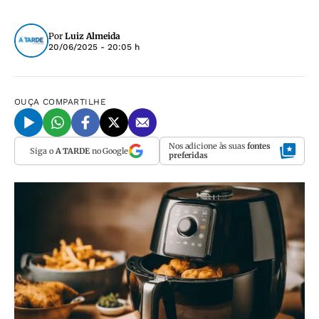
Por
Luiz Almeida
20/06/2025 - 20:05 h
OUÇA
COMPARTILHE
Nos adicione às suas
fontes
Siga o
A TARDE
no Google
preferidas