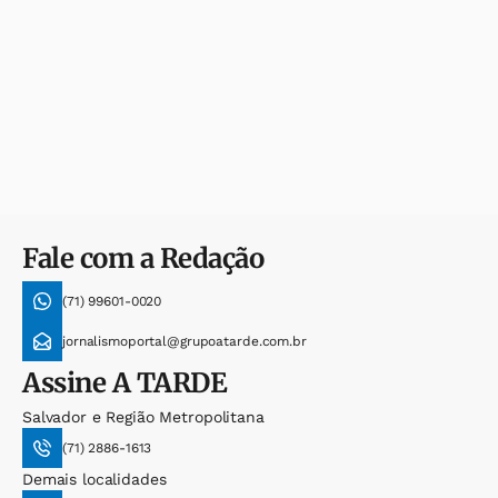
Fale com a Redação
(71) 99601-0020
jornalismoportal@grupoatarde.com.br
Assine
A TARDE
Salvador e Região Metropolitana
(71) 2886-1613
Demais localidades