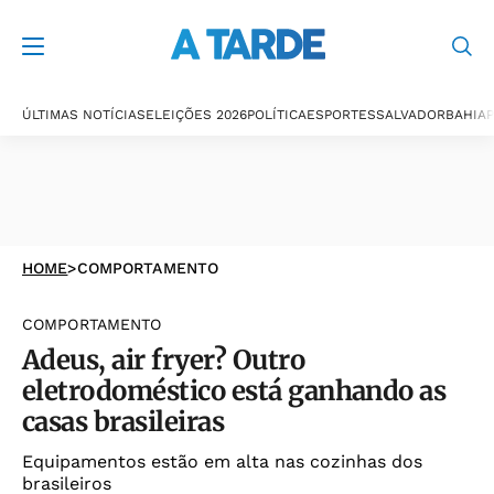
ÚLTIMAS NOTÍCIAS
ELEIÇÕES 2026
POLÍTICA
ESPORTES
SALVADOR
BAHIA
P
HOME
>
COMPORTAMENTO
COMPORTAMENTO
Adeus, air fryer? Outro
eletrodoméstico está ganhando as
casas brasileiras
Equipamentos estão em alta nas cozinhas dos
brasileiros