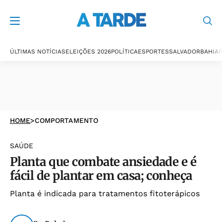
ÚLTIMAS NOTÍCIAS
ELEIÇÕES 2026
POLÍTICA
ESPORTES
SALVADOR
BAHIA
P
HOME
>
COMPORTAMENTO
SAÚDE
Planta que combate ansiedade e é
fácil de plantar em casa; conheça
Planta é indicada para tratamentos fitoterápicos