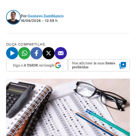
Por
Gustavo Zambianco
16/06/2026 - 12:59 h
OUÇA
COMPARTILHE
Nos adicione às suas
fontes
Siga o
A TARDE
no Google
preferidas