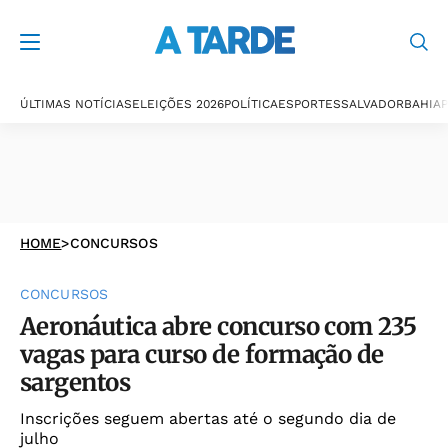
ÚLTIMAS NOTÍCIAS
ELEIÇÕES 2026
POLÍTICA
ESPORTES
SALVADOR
BAHIA
P
HOME
>
CONCURSOS
CONCURSOS
Aeronáutica abre concurso com 235
vagas para curso de formação de
sargentos
Inscrições seguem abertas até o segundo dia de
julho