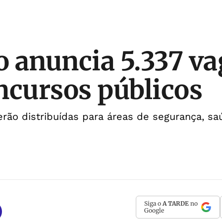
 anuncia 5.337 va
ncursos públicos
rão distribuídas para áreas de segurança, s
Siga o
A TARDE
no
Google