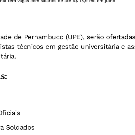
ia têm vagas com salários de até R$ 15,9 mil em julho
idade de Pernambuco (UPE), serão ofertada
istas técnicos em gestão universitária e as
tária.
s:
)
ficiais
ra Soldados