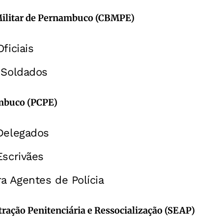
ilitar de Pernambuco (CBMPE)
ficiais
 Soldados
ambuco (PCPE)
Delegados
Escrivães
ra Agentes de Polícia
tração Penitenciária e Ressocialização (SEAP)