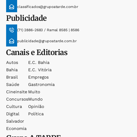
classificados@grupoatarde.com.br
Publicidade
(71) 2886-2683 / Ramal 8585 | 8586
publicidade@grupoatarde.com.br
Canais e Editorias
Autos
E.c. Bahia
Bahia
E.c. Vitória
Brasil
Empregos
Saúde
Gastronomia
Cineinsite
Muito
Concursos
Mundo
Cultura
Opinião
Digital
Política
Salvador
Economia