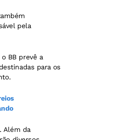
, também
sável pela
 o BB prevê a
 destinadas para os
nto.
reios
uando
3. Além da
rão diversos