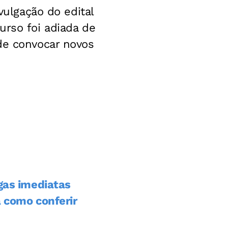
vulgação do edital
urso foi adiada de
de convocar novos
agas imediatas
a como conferir