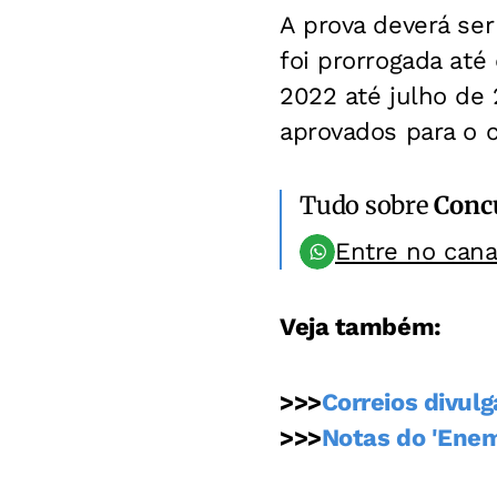
A prova deverá ser
foi prorrogada até
2022 até julho de
aprovados para o c
Tudo sobre
Conc
Entre no can
Veja também:
>>>
Correios divul
>>>
Notas do 'Enem