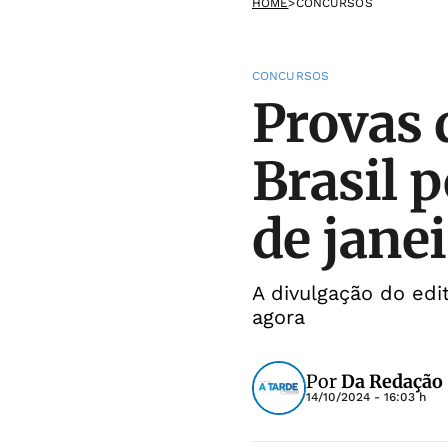
HOME
>
CONCURSOS
CONCURSOS
Provas 
Brasil 
de jane
A divulgação do edi
agora
Por
Da Redação
14/10/2024 - 16:03 h