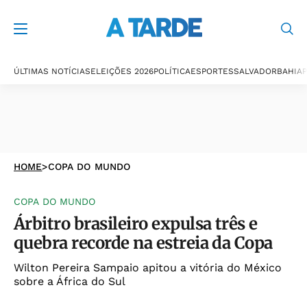
ÚLTIMAS NOTÍCIAS
ELEIÇÕES 2026
POLÍTICA
ESPORTES
SALVADOR
BAHIA
P
HOME
>
COPA DO MUNDO
COPA DO MUNDO
Árbitro brasileiro expulsa três e
quebra recorde na estreia da Copa
Wilton Pereira Sampaio apitou a vitória do México
sobre a África do Sul