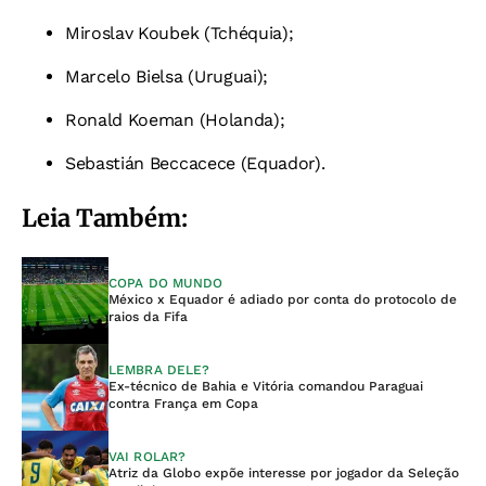
Miroslav Koubek (Tchéquia);
Marcelo Bielsa (Uruguai);
Ronald Koeman (Holanda);
Sebastián Beccacece (Equador).
Leia Também:
COPA DO MUNDO
México x Equador é adiado por conta do protocolo de
raios da Fifa
LEMBRA DELE?
Ex-técnico de Bahia e Vitória comandou Paraguai
contra França em Copa
VAI ROLAR?
Atriz da Globo expõe interesse por jogador da Seleção