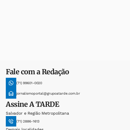
Fale com a Redação
(71) 99601-0020
jornalismoportal@grupoatarde.com.br
Assine
A TARDE
Salvador e Região Metropolitana
(71) 2886-1613
Demais localidades