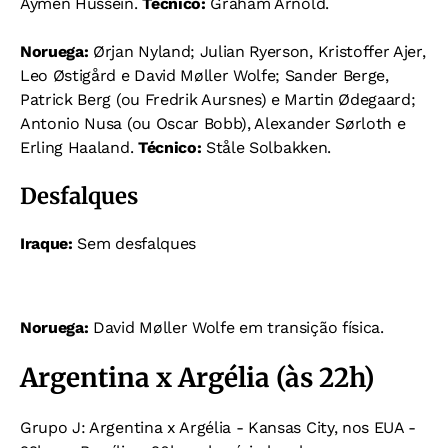
Aymen Hussein.
Técnico:
Graham Arnold.
Noruega:
Ørjan Nyland; Julian Ryerson, Kristoffer Ajer,
Leo Østigård e David Møller Wolfe; Sander Berge,
Patrick Berg (ou Fredrik Aursnes) e Martin Ødegaard;
Antonio Nusa (ou Oscar Bobb), Alexander Sørloth e
Erling Haaland.
Técnico:
Ståle Solbakken.
Desfalques
Iraque:
Sem desfalques
Noruega:
David Møller Wolfe em transição física.
Argentina x Argélia (às 22h)
Grupo J: Argentina x Argélia - Kansas City, nos EUA -