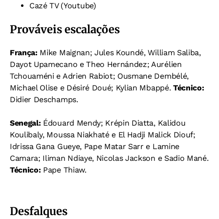
Cazé TV (Youtube)
Prováveis escalações
França:
Mike Maignan; Jules Koundé, William Saliba,
Dayot Upamecano e Theo Hernández; Aurélien
Tchouaméni e Adrien Rabiot; Ousmane Dembélé,
Michael Olise e Désiré Doué; Kylian Mbappé.
Técnico:
Didier Deschamps.
Senegal:
Édouard Mendy; Krépin Diatta, Kalidou
Koulibaly, Moussa Niakhaté e El Hadji Malick Diouf;
Idrissa Gana Gueye, Pape Matar Sarr e Lamine
Camara; Iliman Ndiaye, Nicolas Jackson e Sadio Mané.
Técnico:
Pape Thiaw.
Desfalques