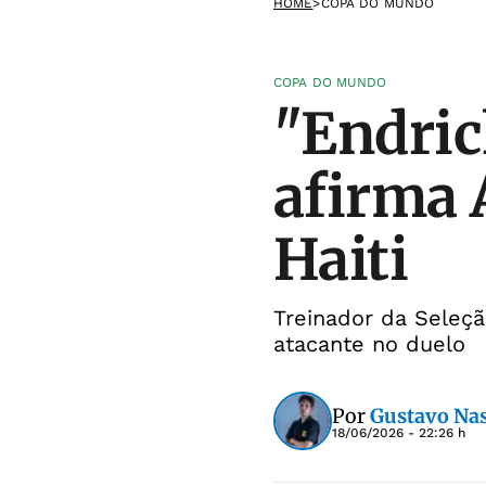
HOME
>
COPA DO MUNDO
COPA DO MUNDO
"Endric
afirma A
Haiti
Treinador da Seleçã
atacante no duelo
Por
Gustavo Na
18/06/2026 - 22:26 h