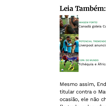
Leia Também:
IMAGEM FORTE!
Canadá goleia C
'POTENCIAL TREMENDO
Liverpool anunc
COPA DO MUNDO
Tchéquia e Áfri
Mesmo assim, Endr
titular contra o M
ocasião, ele não c