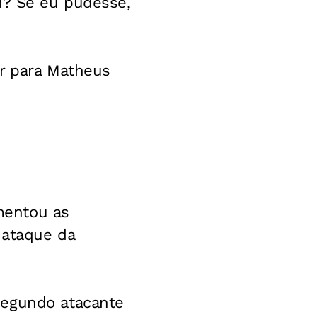
i? Se eu pudesse,
r para Matheus
omentou as
 ataque da
segundo atacante