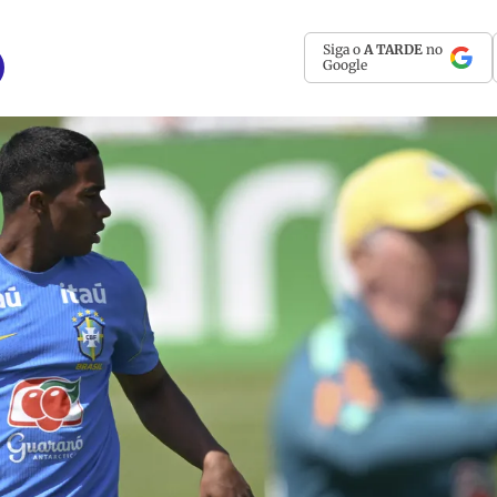
Siga o
A TARDE
no
Google