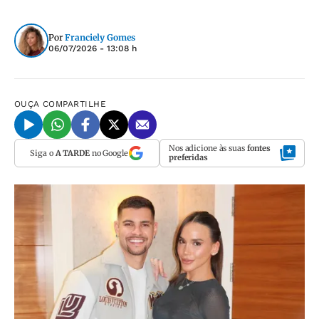
Por
Franciely Gomes
06/07/2026 - 13:08 h
OUÇA
COMPARTILHE
Nos adicione às suas
fontes
Siga o
A TARDE
no Google
preferidas