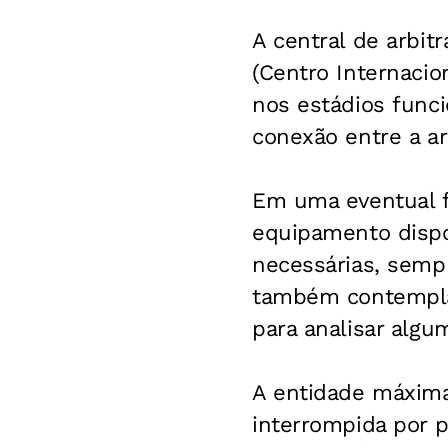
A central de arbi
(Centro Internacio
nos estádios func
conexão entre a ar
Em uma eventual fa
equipamento dispo
necessárias, semp
também contempla 
para analisar algu
A entidade máxima
interrompida por p