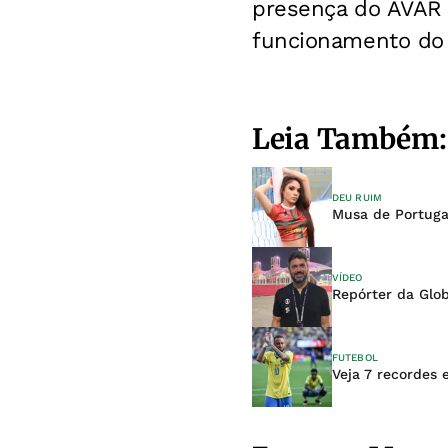
presença do AVAR p
funcionamento do 
Leia Também:
DEU RUIM
Musa de Portuga
VÍDEO
Repórter da Glo
FUTEBOL
Veja 7 recordes 