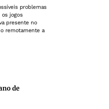
ossíveis problemas
 os jogos
rva presente no
ndo remotamente a
lano de