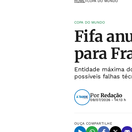
HOME
>
COPA DO MUNDO
COPA DO MUNDO
Fifa an
para Fr
Entidade máxima do
possíveis falhas téc
Por
Redação
09/07/2026 - 14:13 h
OUÇA
COMPARTILHE