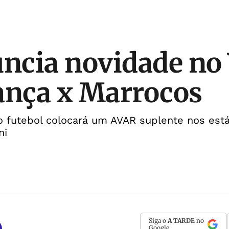
uncia novidade no
ança x Marrocos
 futebol colocará um AVAR suplente nos estád
ni
Siga o
A TARDE
no
Google