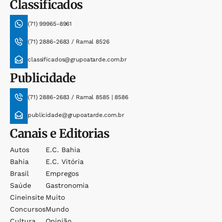
Classificados
(71) 99965-8961
(71) 2886-2683 / Ramal 8526
classificados@grupoatarde.com.br
Publicidade
(71) 2886-2683 / Ramal 8585 | 8586
publicidade@grupoatarde.com.br
Canais e Editorias
Autos
E.c. Bahia
Bahia
E.c. Vitória
Brasil
Empregos
Saúde
Gastronomia
Cineinsite
Muito
Concursos
Mundo
Cultura
Opinião