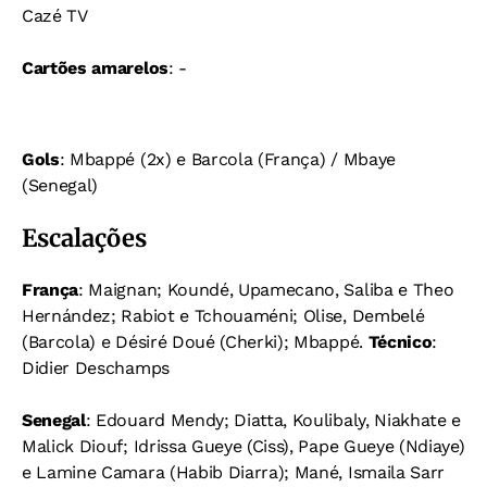
Cazé TV
Cartões amarelos
: -
Gols
: Mbappé (2x) e Barcola (França) / Mbaye
(Senegal)
Escalações
França
: Maignan; Koundé, Upamecano, Saliba e Theo
Hernández; Rabiot e Tchouaméni; Olise, Dembelé
(Barcola) e Désiré Doué (Cherki); Mbappé.
Técnico
:
Didier Deschamps
Senegal
: Edouard Mendy; Diatta, Koulibaly, Niakhate e
Malick Diouf; Idrissa Gueye (Ciss), Pape Gueye (Ndiaye)
e Lamine Camara (Habib Diarra); Mané, Ismaila Sarr