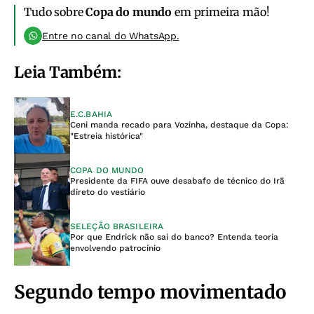
Tudo sobre
Copa do mundo
em primeira mão!
Entre no canal do WhatsApp.
Leia Também:
E.C.BAHIA
Ceni manda recado para Vozinha, destaque da Copa:
"Estreia histórica"
COPA DO MUNDO
Presidente da FIFA ouve desabafo de técnico do Irã
direto do vestiário
SELEÇÃO BRASILEIRA
Por que Endrick não sai do banco? Entenda teoria
envolvendo patrocínio
Segundo tempo movimentado