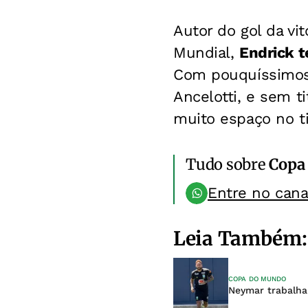
Autor do gol da vit
Mundial,
Endrick t
Com pouquíssimos 
Ancelotti, e sem t
muito espaço no ti
Tudo sobre
Copa
Entre no can
Leia Também:
COPA DO MUNDO
Neymar trabalha 