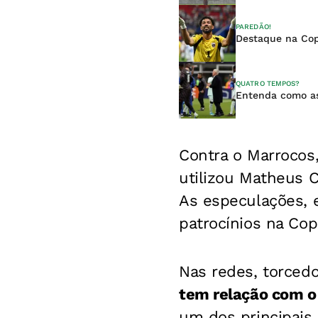
PAREDÃO!
Destaque na Cop
QUATRO TEMPOS?
Entenda como as
Contra o Marrocos,
utilizou Matheus 
As especulações, 
patrocínios na Co
Nas redes, torced
tem relação com o
um dos principais