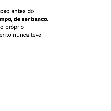
toso antes do
empo, de ser banco.
o próprio
lento nunca teve