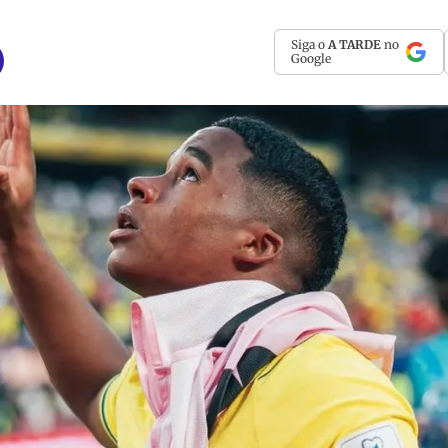
Siga o
A TARDE
no
Google