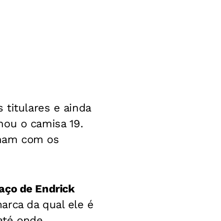
 titulares e ainda
nou o camisa 19.
onam com os
aço de Endrick
marca da qual ele é
até onde