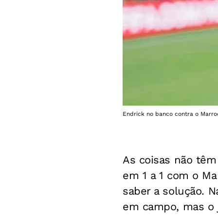
Endrick no banco contra o Marro
As coisas não têm
em 1 a 1 com o Ma
saber a solução. N
em campo, mas o j