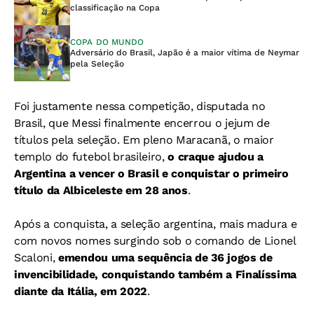
classificação na Copa
COPA DO MUNDO
Adversário do Brasil, Japão é a maior vítima de Neymar
pela Seleção
Foi justamente nessa competição, disputada no
Brasil, que Messi finalmente encerrou o jejum de
títulos pela seleção. Em pleno Maracanã, o maior
templo do futebol brasileiro,
o craque ajudou a
Argentina a vencer o Brasil e conquistar o primeiro
título da Albiceleste em 28 anos
.
Após a conquista, a seleção argentina, mais madura e
com novos nomes surgindo sob o comando de Lionel
Scaloni,
emendou uma sequência de 36 jogos de
invencibilidade, conquistando também a Finalíssima
diante da Itália, em 2022
.