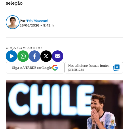
seleção
Por
Téo Mazzoni
26/06/2026 - 9:42 h
OUÇA
COMPARTILHE
Nos adicione às suas
fontes
Siga o
A TARDE
no Google
preferidas