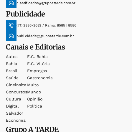
classificados@grupoatarde.com.br
Publicidade
(71) 2886-2683 / Ramal 8585 | 8586
publicidade@grupoatarde.com.br
Canais e Editorias
Autos
E.c. Bahia
Bahia
E.c. Vitória
Brasil
Empregos
Saúde
Gastronomia
Cineinsite
Muito
Concursos
Mundo
Cultura
Opinião
Digital
Política
Salvador
Economia
Grupo
A TARDE