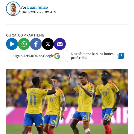
Por
Luan Julião
04/07/2026 - 8:54 h
OUÇA
COMPARTILHE
Nos adicione às suas
fontes
Siga o
A TARDE
no Google
preferidas