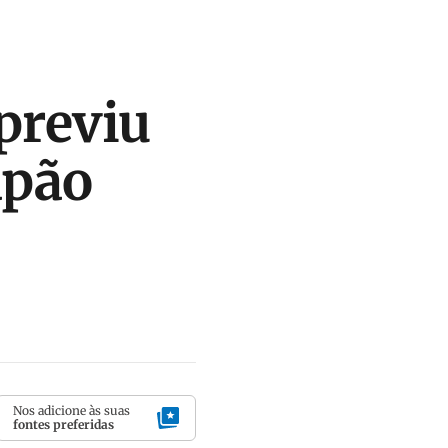
 previu
apão
Nos adicione às suas
fontes preferidas