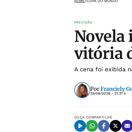
HOME
>
COPA DO MUNDO
PREVISÃO
Novela i
vitória 
A cena foi exibida 
Por
Franciely 
29/06/2026 - 21:31 h
OUÇA
COMPARTILHE