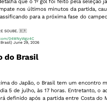
detalha que o 1º gol foi feito pela seleção 
empate nos últimos minutos da partida, ca
lassificando para a próxima fase do campe
E SOUBE. 🇧🇷
er.com/04MNyWgz4C
xBrasil)
June 29, 2026
 do Brasil
 cima do Japão, o Brasil tem um encontro 
ia 5 de julho, às 17 horas. Entretanto, o a
rá definido após a partida entre Costa do 