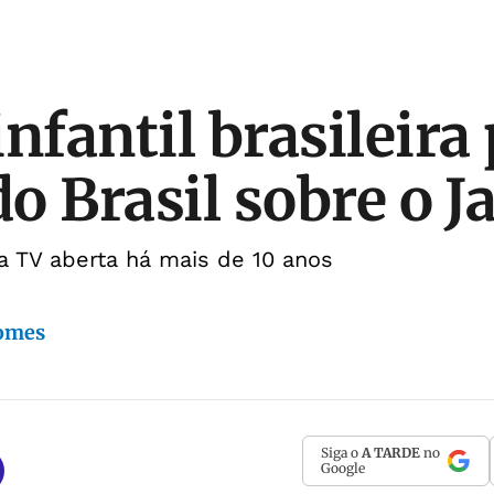
nfantil brasileira
do Brasil sobre o J
na TV aberta há mais de 10 anos
Gomes
Siga o
A TARDE
no
Google