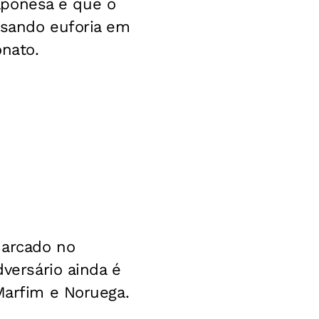
japonesa e que o
usando euforia em
onato.
marcado no
dversário ainda é
Marfim e Noruega.