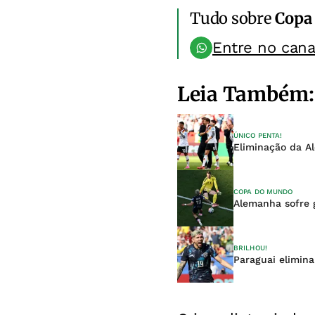
Tudo sobre
Copa
Entre no can
Leia Também:
ÚNICO PENTA!
Eliminação da A
COPA DO MUNDO
Alemanha sofre 
BRILHOU!
Paraguai elimin