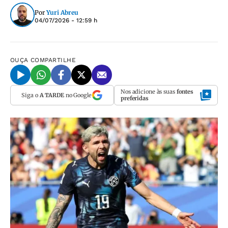
Por
Yuri Abreu
04/07/2026 - 12:59 h
OUÇA
COMPARTILHE
Nos adicione às suas
fontes
Siga o
A TARDE
no Google
preferidas