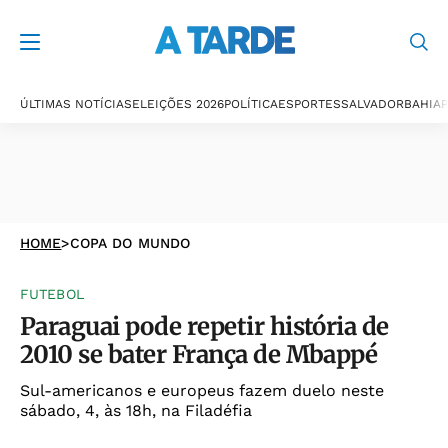
ÚLTIMAS NOTÍCIAS
ELEIÇÕES 2026
POLÍTICA
ESPORTES
SALVADOR
BAHIA
P
HOME
>
COPA DO MUNDO
FUTEBOL
Paraguai pode repetir história de
2010 se bater França de Mbappé
Sul-americanos e europeus fazem duelo neste
sábado, 4, às 18h, na Filadéfia