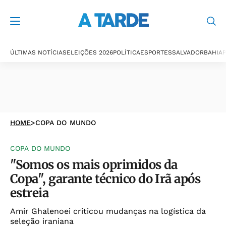
ÚLTIMAS NOTÍCIAS
ELEIÇÕES 2026
POLÍTICA
ESPORTES
SALVADOR
BAHIA
P
HOME
>
COPA DO MUNDO
COPA DO MUNDO
"Somos os mais oprimidos da
Copa", garante técnico do Irã após
estreia
Amir Ghalenoei criticou mudanças na logística da
seleção iraniana