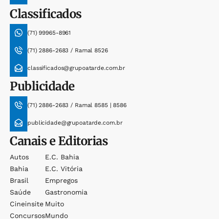
Classificados
(71) 99965-8961
(71) 2886-2683 / Ramal 8526
classificados@grupoatarde.com.br
Publicidade
(71) 2886-2683 / Ramal 8585 | 8586
publicidade@grupoatarde.com.br
Canais e Editorias
Autos
E.c. Bahia
Bahia
E.c. Vitória
Brasil
Empregos
Saúde
Gastronomia
Cineinsite
Muito
Concursos
Mundo