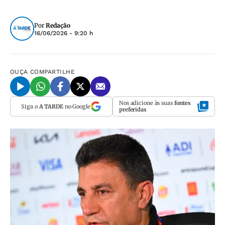
Por
Redação
16/06/2026 - 9:20 h
OUÇA
COMPARTILHE
Nos adicione às suas
fontes
Siga o
A TARDE
no Google
preferidas