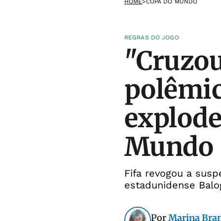
HOME
>
COPA DO MUNDO
REGRAS DO JOGO
"Cruzou
polêmic
explode
Mundo
Fifa revogou a susp
estadunidense Balo
Por
Marina Bra