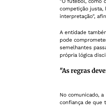
"O futebol, como 
competição justa, 
interpretação", afi
A entidade também
pode comprometer 
semelhantes passa
própria lógica disc
"As regras dev
No comunicado, a 
confiança de que 