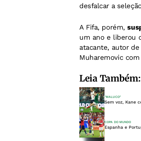
desfalcar a seleçã
A Fifa, porém,
sus
um ano e liberou o
atacante, autor de
Muharemovic com a
Leia Também:
"MALUCO"
Sem voz, Kane c
COPA DO MUNDO
Espanha e Portu