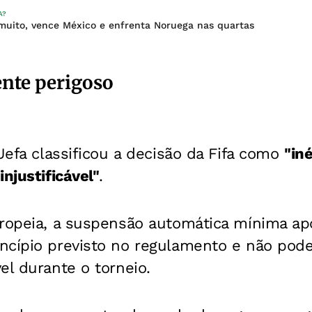
A?
 muito, vence México e enfrenta Noruega nas quartas
ente perigoso
 Uefa classificou a decisão da Fifa como
"iné
njustificável"
.
uropeia, a suspensão automática mínima ap
ncípio previsto no regulamento e não pod
el durante o torneio.