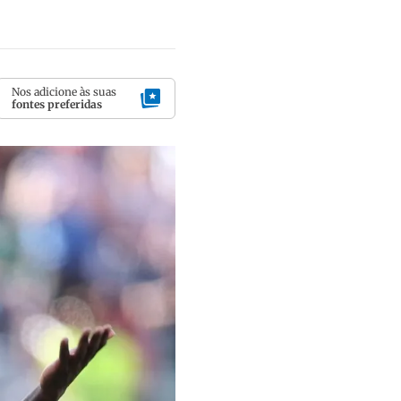
Nos adicione às suas
fontes preferidas