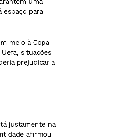
 garantem uma
á espaço para
em meio à Copa
Uefa, situações
ria prejudicar a
stá justamente na
ntidade afirmou