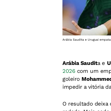
Arábia Saudita e Uruguai empatara
Arábia Saudit
a e
U
2026
com um empate
goleiro
Mohammed
impedir a vitória
O resultado deixa