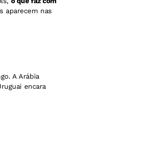
ols,
o que faz com
os aparecem nas
go. A Arábia
Uruguai encara