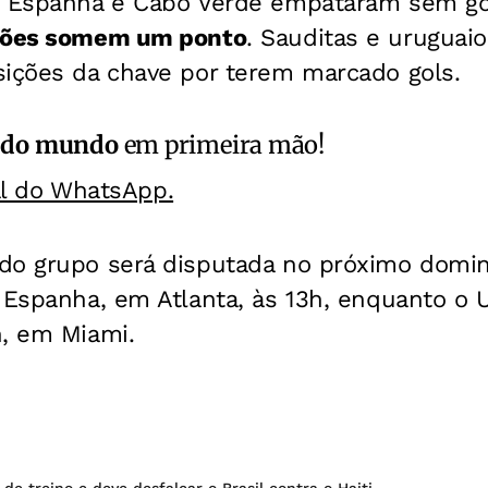
, Espanha e Cabo Verde empataram sem g
eções somem um ponto
. Sauditas e uruguai
sições da chave por terem marcado gols.
 do mundo
em primeira mão!
al do WhatsApp.
do grupo será disputada no próximo domin
 Espanha, em Atlanta, às 13h, enquanto o 
h, em Miami.
 de treino e deve desfalcar o Brasil contra o Haiti