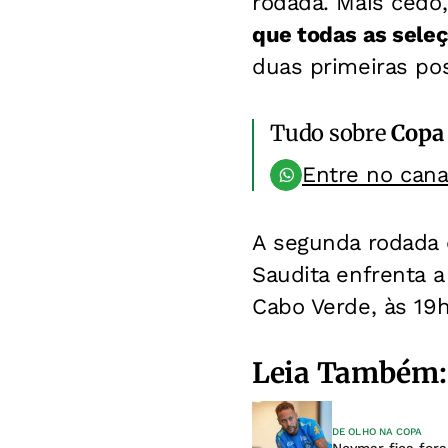
rodada. Mais cedo
que todas as sel
duas primeiras po
Tudo sobre
Copa
Entre no can
A segunda rodada 
Saudita enfrenta a
Cabo Verde, às 19
Leia Também:
DE OLHO NA COPA
Neymar fica fora