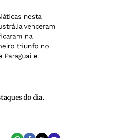
áticas nesta
ustrália venceram
ficaram na
eiro triunfo no
e Paraguai e
staques do dia.