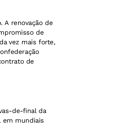
o. A renovação de
ompromisso de
a vez mais forte,
Confederação
contrato de
vas-de-final da
il em mundiais