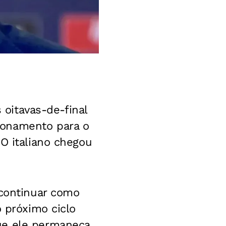
s oitavas-de-final
ionamento para o
O italiano chegou
 continuar como
o próximo ciclo
ue ele permaneça