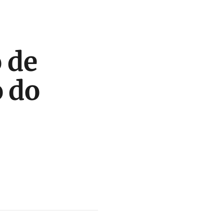
o de
o do