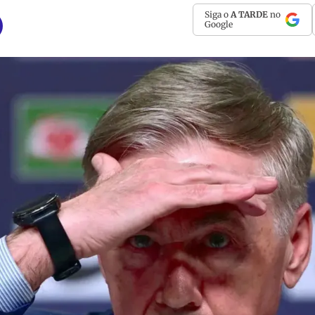
Siga o
A TARDE
no
Google