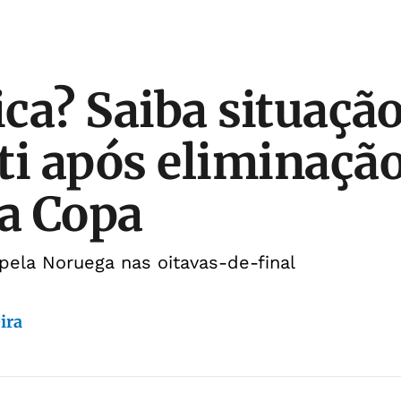
ica? Saiba situaçã
ti após eliminaçã
na Copa
 pela Noruega nas oitavas-de-final
ira