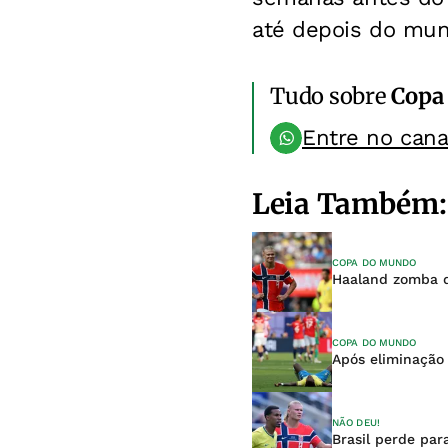
até depois do mun
Tudo sobre
Copa
Entre no can
Leia Também:
COPA DO MUNDO
Haaland zomba d
COPA DO MUNDO
Após eliminação 
NÃO DEU!
Brasil perde pa