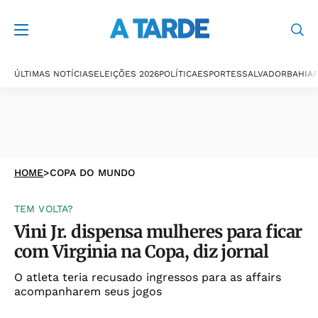
ÚLTIMAS NOTÍCIAS
ELEIÇÕES 2026
POLÍTICA
ESPORTES
SALVADOR
BAHIA
P
HOME
>
COPA DO MUNDO
TEM VOLTA?
Vini Jr. dispensa mulheres para ficar
com Virginia na Copa, diz jornal
O atleta teria recusado ingressos para as affairs
acompanharem seus jogos