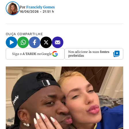
Por
Franciely Gomes
16/06/2026 - 21:51 h
OUÇA
COMPARTILHE
Nos adicione às suas
fontes
Siga o
A TARDE
no Google
preferidas