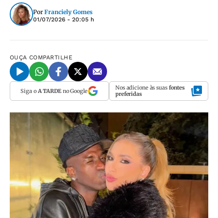
Por
Franciely Gomes
01/07/2026 - 20:05 h
OUÇA
COMPARTILHE
Nos adicione às suas
fontes
Siga o
A TARDE
no Google
preferidas