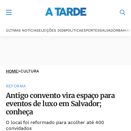
ÚLTIMAS NOTÍCIAS
ELEIÇÕES 2026
POLÍTICA
ESPORTES
SALVADOR
BAHIA
P
HOME
>
CULTURA
REFORMA
Antigo convento vira espaço para
eventos de luxo em Salvador;
conheça
O local foi reformado para acolher até 400
convidados