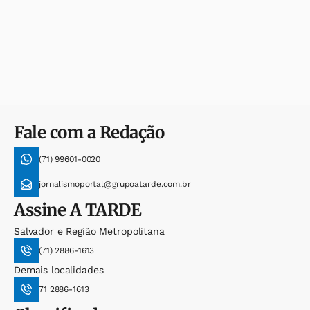
Fale com a Redação
(71) 99601-0020
jornalismoportal@grupoatarde.com.br
Assine
A TARDE
Salvador e Região Metropolitana
(71) 2886-1613
Demais localidades
71 2886-1613