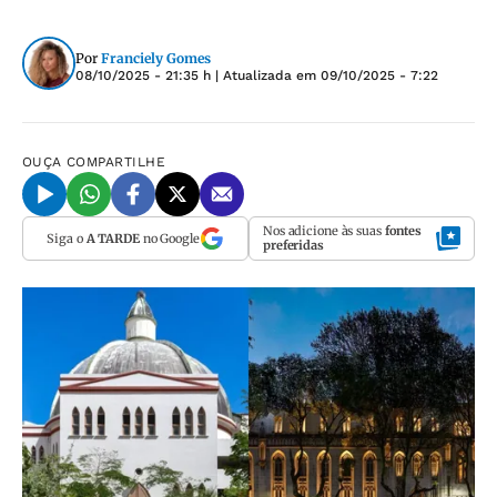
Por
Franciely Gomes
08/10/2025 - 21:35 h
| Atualizada em
09/10/2025 - 7:22
OUÇA
COMPARTILHE
Nos adicione às suas
fontes
Siga o
A TARDE
no Google
preferidas