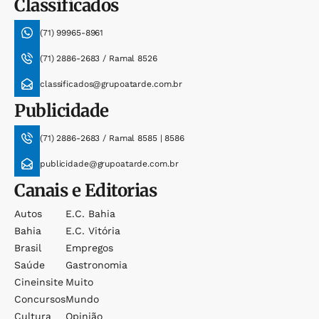
Classificados
(71) 99965-8961
(71) 2886-2683 / Ramal 8526
classificados@grupoatarde.com.br
Publicidade
(71) 2886-2683 / Ramal 8585 | 8586
publicidade@grupoatarde.com.br
Canais e Editorias
Autos
E.c. Bahia
Bahia
E.c. Vitória
Brasil
Empregos
Saúde
Gastronomia
Cineinsite
Muito
Concursos
Mundo
Cultura
Opinião