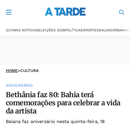
ÚLTIMAS NOTÍCIAS
ELEIÇÕES 2026
POLÍTICA
ESPORTES
SALVADOR
BAHIA
P
HOME
>
CULTURA
ANIVERSÁRIO
Bethânia faz 80: Bahia terá
comemorações para celebrar a vida
da artista
Baiana faz aniversário nesta quinta-feira, 18