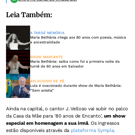
Leia Também:
A TARDE MEMÓRIA
Maria Bethânia chega aos 80 anos com poesia, música
e ancestralidade
SHOW MARCANTE
Maria Bethânia: saiba como foi a primeira noite da
turnê de 60 anos em Salvador
APLAUDIDO DE PÉ
Lula é ovacionado durante show de Maria Bethânia:
“Sem anistia”
Ainda na capital, o cantor J. Velloso vai subir no palco
da Casa da Mãe para '80 anos de Encanto',
um show
especial em homenagem a sua irmã
. Os ingressos
estão disponíveis através da
plataforma Sympla.