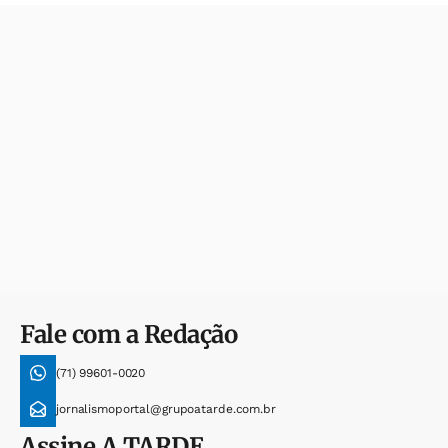
Fale com a Redação
(71) 99601-0020
jornalismoportal@grupoatarde.com.br
Assine
A TARDE