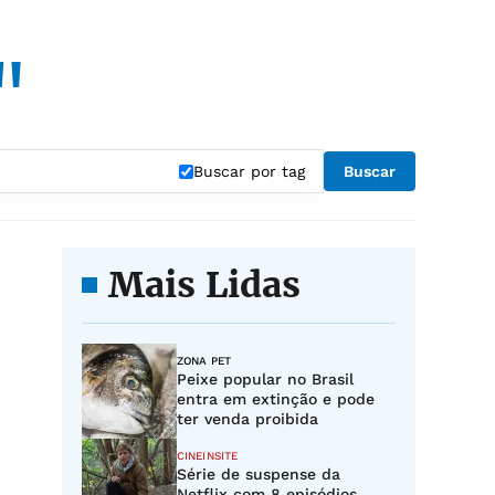
"
Buscar por tag
Buscar
Mais Lidas
ZONA PET
Peixe popular no Brasil
entra em extinção e pode
ter venda proibida
CINEINSITE
Série de suspense da
Netflix com 8 episódios