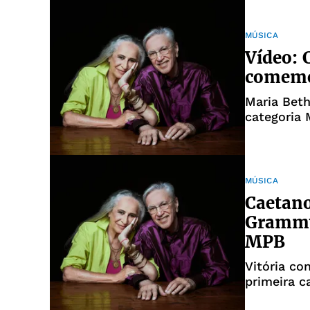
MÚSICA
Vídeo: 
comemo
Maria Bet
categoria
Grammy 2
MÚSICA
Caetano
Grammy 
MPB
Vitória co
primeira 