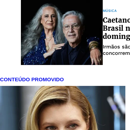
MÚSICA
Caetano
Brasil
domin
Irmãos são
concorrem