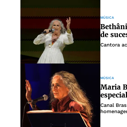
MÚSICA
Bethâni
de suce
Cantora ac
MÚSICA
Maria 
especia
Canal Bras
homenagem