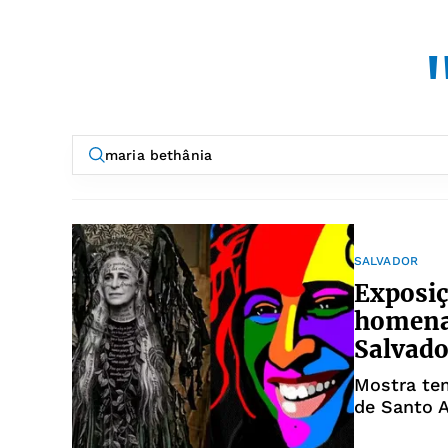
SALVADOR
Exposiç
homena
Salvado
Mostra tem
de Santo 