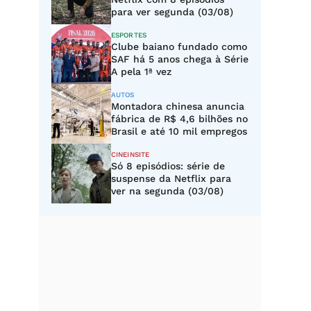
para ver segunda (03/08)
ESPORTES
Clube baiano fundado como
SAF há 5 anos chega à Série
A pela 1ª vez
AUTOS
Montadora chinesa anuncia
fábrica de R$ 4,6 bilhões no
Brasil e até 10 mil empregos
CINEINSITE
Só 8 episódios: série de
suspense da Netflix para
ver na segunda (03/08)