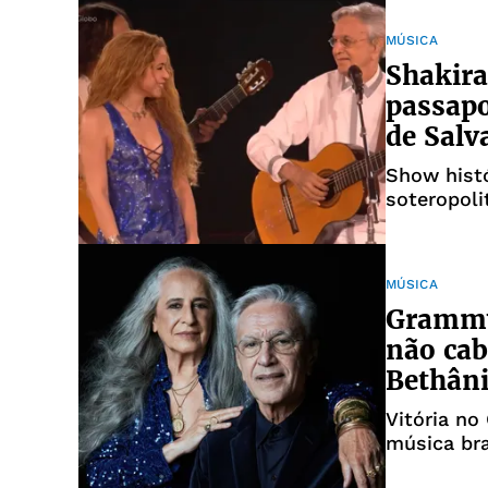
MÚSICA
Shakira
passapo
de Salv
Show hist
soteropoli
MÚSICA
Grammy
não cab
Bethân
Vitória no
música bra
reconhecim