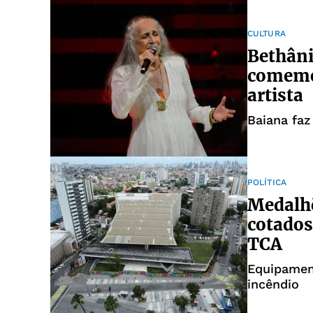
CULTURA
Bethâni
comemor
artista
Baiana faz
POLÍTICA
Medalhõ
cotados
TCA
Equipamen
incêndio