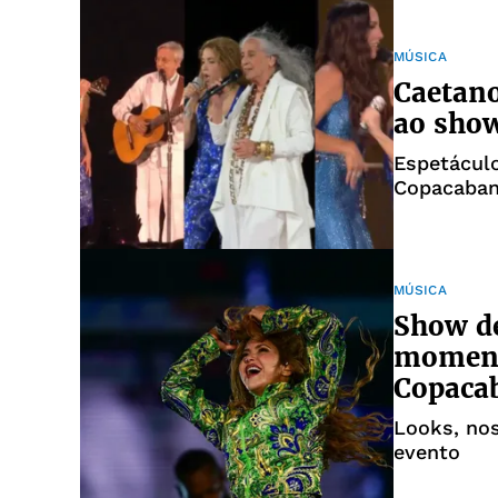
MÚSICA
Caetano
ao show
Espetáculo
Copacaba
MÚSICA
Show de
momento
Copaca
Looks, nos
evento