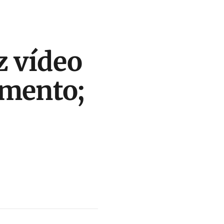
z vídeo
amento;