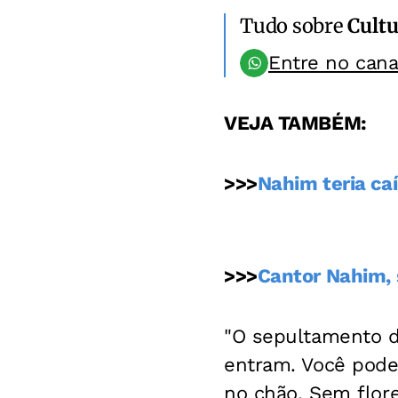
Tudo sobre
Cultu
Entre no can
VEJA TAMBÉM:
>>>
Nahim teria ca
>>>
Cantor Nahim, 
"O sepultamento d
entram. Você pode 
no chão. Sem flore