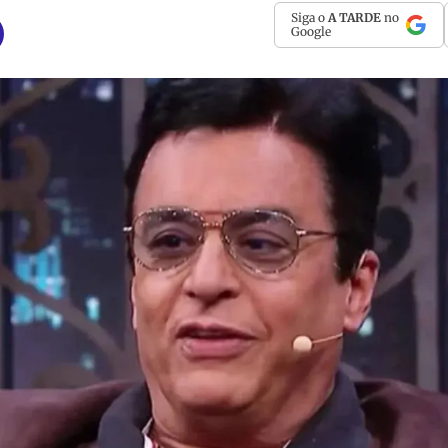
Siga o
A TARDE
no
Google