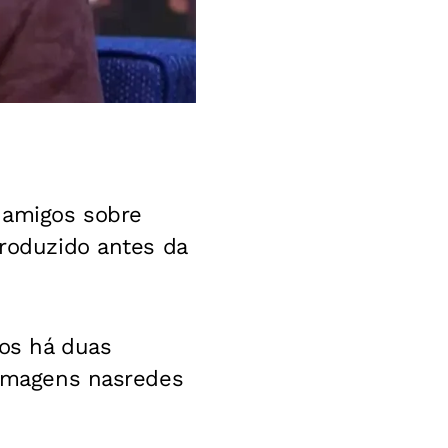
e amigos sobre
 produzido antes da
os há duas
s imagens nasredes