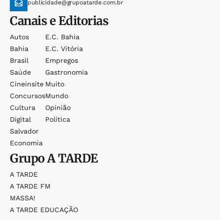
publicidade@grupoatarde.com.br
Canais e Editorias
Autos
E.c. Bahia
Bahia
E.c. Vitória
Brasil
Empregos
Saúde
Gastronomia
Cineinsite
Muito
Concursos
Mundo
Cultura
Opinião
Digital
Política
Salvador
Economia
Grupo
A TARDE
A TARDE
A TARDE FM
MASSA!
A TARDE EDUCAÇÃO