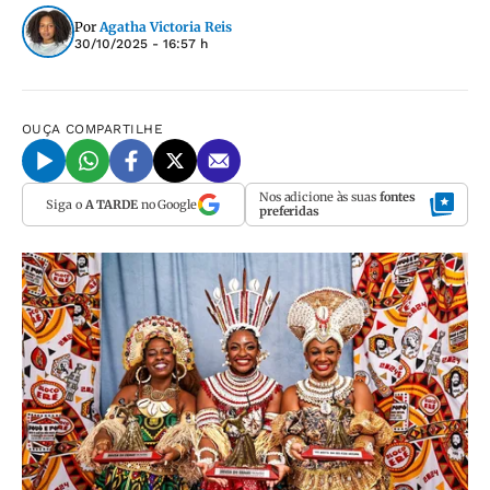
Por
Agatha Victoria Reis
30/10/2025 - 16:57 h
OUÇA
COMPARTILHE
Nos adicione às suas
fontes
Siga o
A TARDE
no Google
preferidas