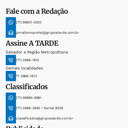
Fale com a Redação
(71) 99601-0020
jornalismoportal@grupoatarde.com.br
Assine
A TARDE
Salvador e Região Metropolitana
(71) 2886-1613
Demais localidades
71 2886-1613
Classificados
(71) 99965-8961
(71) 2886-2683 / Ramal 8526
classificados@grupoatarde.com.br