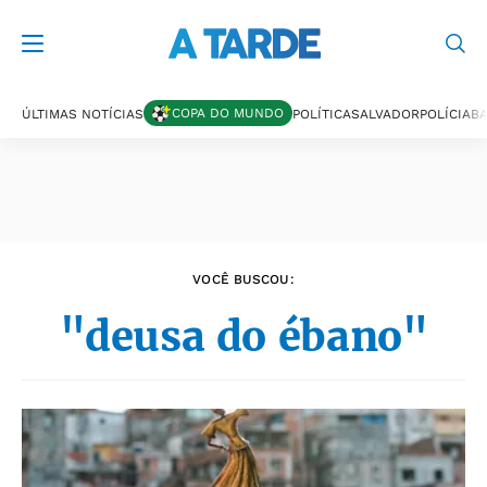
Últimas notícias
COPA DO MUNDO
ÚLTIMAS NOTÍCIAS
POLÍTICA
SALVADOR
POLÍCIA
BA
VOCÊ BUSCOU:
"deusa do ébano"