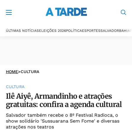
ÚLTIMAS NOTÍCIAS
ELEIÇÕES 2026
POLÍTICA
ESPORTES
SALVADOR
BAHIA
P
HOME
>
CULTURA
CULTURA
Ilê Aiyê, Armandinho e atrações
gratuitas: confira a agenda cultural
Salvador também recebe o 8º Festival Radioca, o
show solidário 'Sussuarana Sem Fome' e diversas
atrações nos teatros