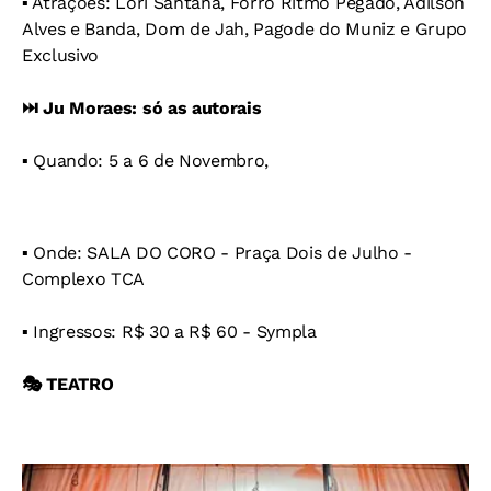
▪️ Atrações: Lori Santana, Forró Ritmo Pegado, Adilson
Alves e Banda, Dom de Jah, Pagode do Muniz e Grupo
Exclusivo
⏭️ Ju Moraes: só as autorais
▪️ Quando: 5 a 6 de Novembro,
▪️ Onde: SALA DO CORO - Praça Dois de Julho -
Complexo TCA
▪️ Ingressos: R$ 30 a R$ 60 - Sympla
🎭 TEATRO