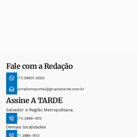
Fale com a Redação
(71) 99601-0020
jornalismoportal@grupoatarde.com.br
Assine
A TARDE
Salvador e Região Metropolitana
(71) 2886-1613
Demais localidades
71 2886-1613