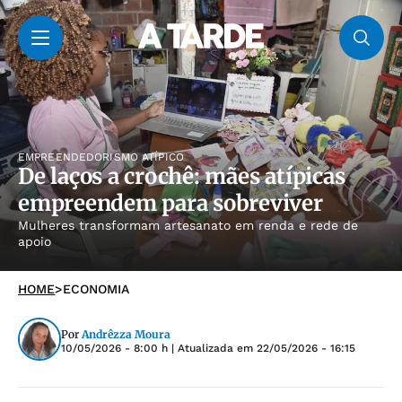
EMPREENDEDORISMO ATÍPICO
De laços a crochê: mães atípicas
empreendem para sobreviver
Mulheres transformam artesanato em renda e rede de
apoio
HOME
>
ECONOMIA
Por
Andrêzza Moura
10/05/2026 - 8:00 h
| Atualizada em
22/05/2026 - 16:15