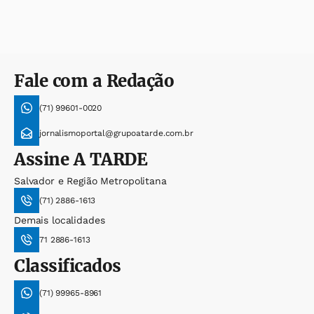
Fale com a Redação
(71) 99601-0020
jornalismoportal@grupoatarde.com.br
Assine
A TARDE
Salvador e Região Metropolitana
(71) 2886-1613
Demais localidades
71 2886-1613
Classificados
(71) 99965-8961