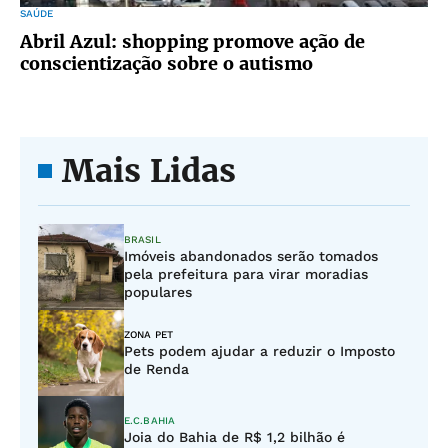
SAÚDE
Abril Azul: shopping promove ação de
conscientização sobre o autismo
Mais Lidas
BRASIL
Imóveis abandonados serão tomados
pela prefeitura para virar moradias
populares
ZONA PET
Pets podem ajudar a reduzir o Imposto
de Renda
E.C.BAHIA
Joia do Bahia de R$ 1,2 bilhão é