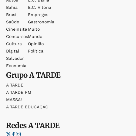
Autos
E.c. Bahia
Bahia
E.c. Vitória
Brasil
Empregos
Saúde
Gastronomia
Cineinsite
Muito
Concursos
Mundo
Cultura
Opinião
Digital
Política
Salvador
Economia
Grupo
A TARDE
A TARDE
A TARDE FM
MASSA!
A TARDE EDUCAÇÃO
Redes
A TARDE