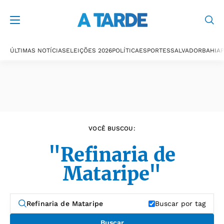
Últimas notícias
ÚLTIMAS NOTÍCIAS
ELEIÇÕES 2026
POLÍTICA
ESPORTES
SALVADOR
BAHIA
P
VOCÊ BUSCOU:
"Refinaria de
Mataripe"
Buscar por tag
Buscar