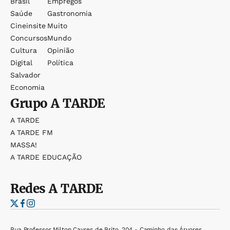
Brasil
Empregos
Saúde
Gastronomia
Cineinsite
Muito
Concursos
Mundo
Cultura
Opinião
Digital
Política
Salvador
Economia
Grupo
A TARDE
A TARDE
A TARDE FM
MASSA!
A TARDE EDUCAÇÃO
Redes
A TARDE
Rua Professor Milton Cayres de Brito, 204 - Caminho das Árvores,