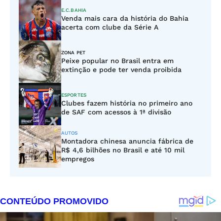
E.C.BAHIA
Venda mais cara da história do Bahia
acerta com clube da Série A
ZONA PET
Peixe popular no Brasil entra em
extinção e pode ter venda proibida
ESPORTES
Clubes fazem história no primeiro ano
de SAF com acessos à 1ª divisão
AUTOS
Montadora chinesa anuncia fábrica de
R$ 4,6 bilhões no Brasil e até 10 mil
empregos