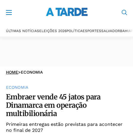
ÚLTIMAS NOTÍCIAS
ELEIÇÕES 2026
POLÍTICA
ESPORTES
SALVADOR
BAHIA
P
HOME
>
ECONOMIA
ECONOMIA
Embraer vende 45 jatos para
Dinamarca em operação
multibilionária
Primeiras entregas estão previstas para acontecer
no final de 2027