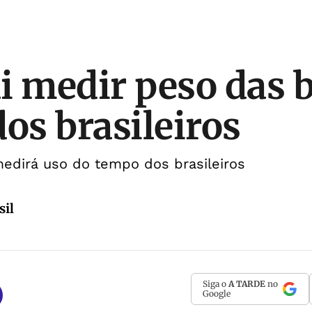
i medir peso das 
dos brasileiros
dirá uso do tempo dos brasileiros
sil
Siga o
A TARDE
no
Google