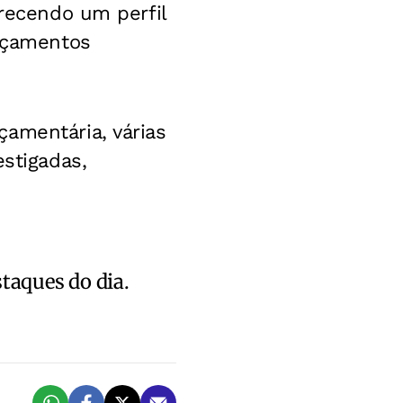
erecendo um perfil
orçamentos
amentária, várias
estigadas,
staques do dia.