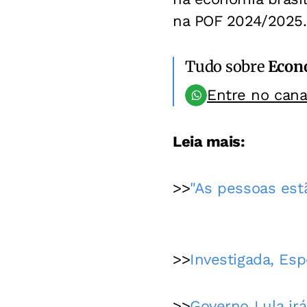
na POF 2024/2025.
Tudo sobre
Econ
Entre no can
Leia mais:
>>
"As pessoas estã
>>
Investigada, Es
>>
Governo Lula ir