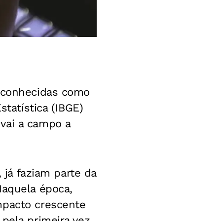
, conhecidas como
statística (IBGE)
vai a campo a
, já faziam parte da
Naquela época,
mpacto crescente
pela primeira vez