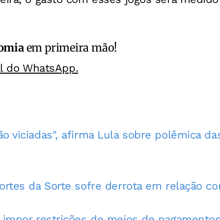
omia
em primeira mão!
al do WhatsApp.
o viciadas", afirma Lula sobre polêmica da
portes da Sorte sofre derrota em relação c
á impor restrições de meios de pagamentos