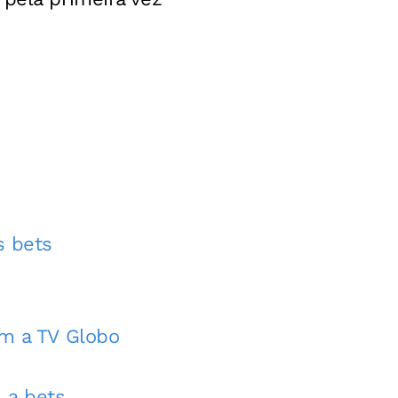
s bets
om a TV Globo
 a bets