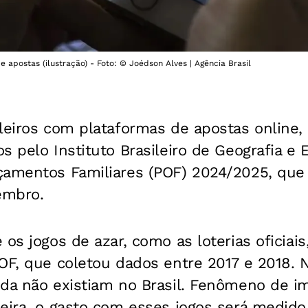
apostas (ilustração) - Foto: © Joédson Alves | Agência Brasil
ileiros com plataformas de apostas online
 pelo Instituto Brasileiro de Geografia e E
çamentos Familiares (POF) 2024/2025, que 
embro.
os jogos de azar, como as loterias oficiais
OF, que coletou dados entre 2017 e 2018. 
nda não existiam no Brasil. Fenômeno de i
eira, o gasto com esses jogos será medido 