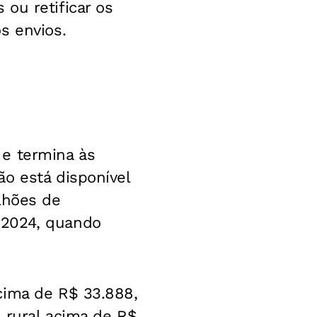
ou retificar os
s envios.
 e termina às
o está disponível
lhões de
 2024, quando
cima de R$ 33.888,
 rural acima de R$