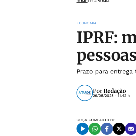
HOME
>
ECONOMIA
ECONOMIA
IPRF: m
pessoas
Prazo para entrega 
Por
Redação
29/05/2025 - 11:42 h
OUÇA
COMPARTILHE