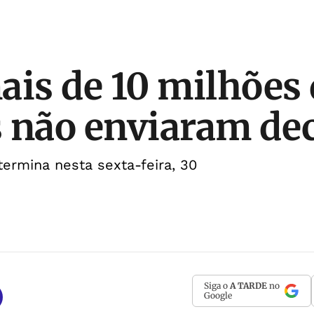
ais de 10 milhões
 não enviaram de
termina nesta sexta-feira, 30
Siga o
A TARDE
no
Google