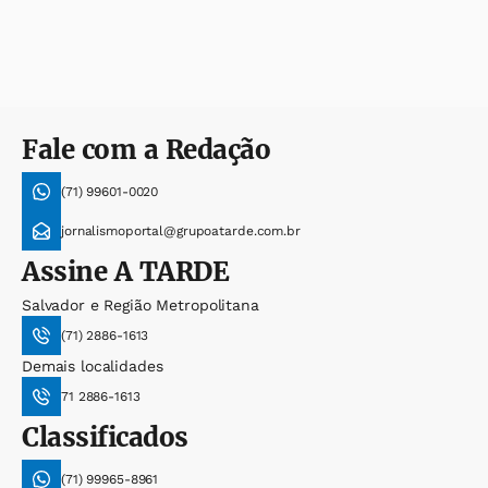
Fale com a Redação
(71) 99601-0020
jornalismoportal@grupoatarde.com.br
Assine
A TARDE
Salvador e Região Metropolitana
(71) 2886-1613
Demais localidades
71 2886-1613
Classificados
(71) 99965-8961