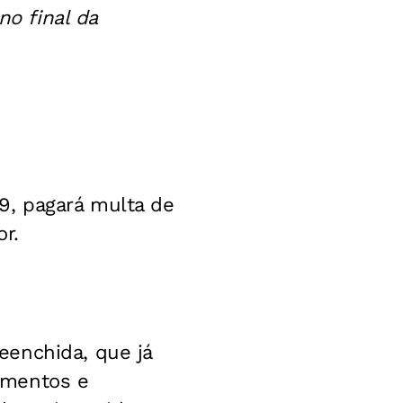
no final da
9, pagará multa de
r.
eenchida, que já
amentos e