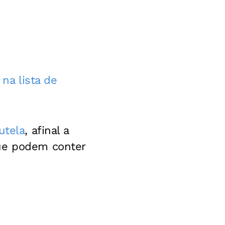
 na lista de
utela
, afinal a
que podem conter