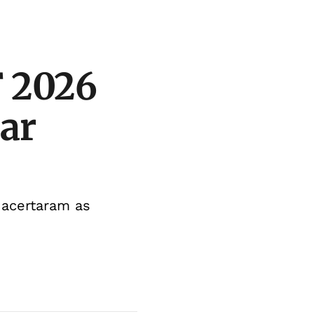
F 2026
gar
o acertaram as