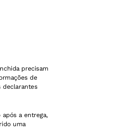
enchida precisam
nformações de
s declarantes
 após a entrega,
erido uma