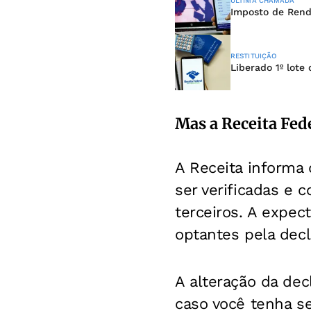
ÚLTIMA CHAMADA
Imposto de Renda
RESTITUIÇÃO
Liberado 1º lote
Mas a Receita Fede
A Receita informa
ser verificadas e 
terceiros. A expec
optantes pela dec
A alteração da dec
caso você tenha s