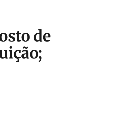
osto de
uição;