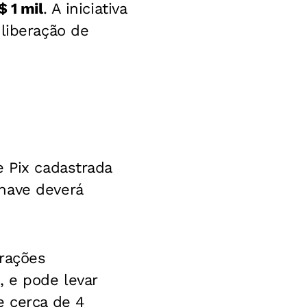
$ 1 mil
. A iniciativa
 liberação de
e Pix cadastrada
have deverá
arações
5
, e pode levar
e cerca de 4