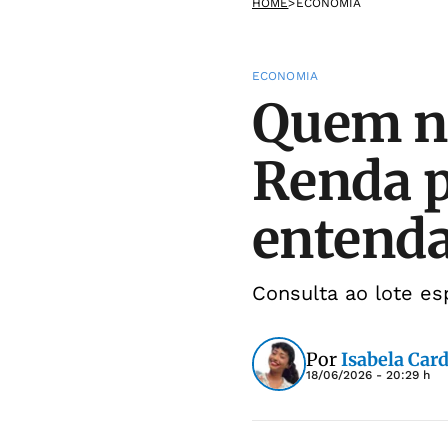
HOME
>
ECONOMIA
ECONOMIA
Quem nã
Renda p
entend
Consulta ao lote esp
Por
Isabela Car
18/06/2026 - 20:29 h