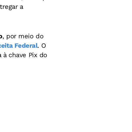
tregar a
o
, por meio do
eita Federal
. O
 à chave Pix do