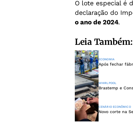
O lote especial é 
declaração do Imp
o ano de 2024
.
Leia Também:
ECONOMIA
Após fechar fábr
WHIRLPOOL
Brastemp e Cons
CENÁRIO ECONÔMICO
Novo corte na Se