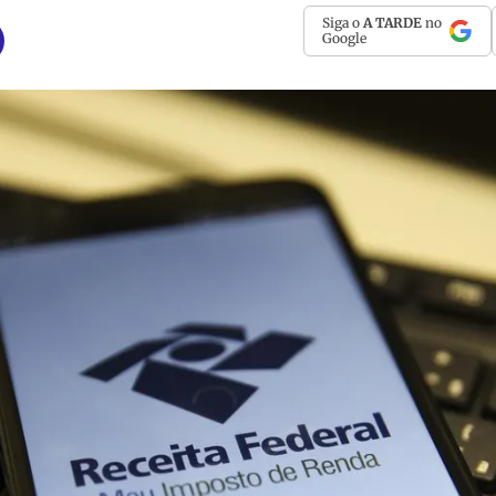
Siga o
A TARDE
no
Google