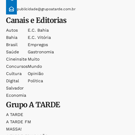
publicidade@grupoatarde.com.br
Canais e Editorias
Autos
E.c. Bahia
Bahia
E.c. Vitória
Brasil
Empregos
Saúde
Gastronomia
Cineinsite
Muito
Concursos
Mundo
Cultura
Opinião
Digital
Política
Salvador
Economia
Grupo
A TARDE
A TARDE
A TARDE FM
MASSA!