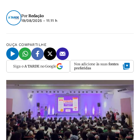
Por
Redação
19/08/2025 - 11:11 h
OUÇA
COMPARTILHE
Nos adicione às suas
fontes
Siga o
A TARDE
no Google
preferidas