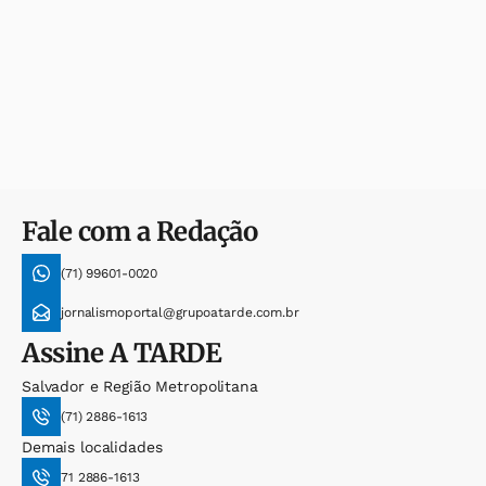
Fale com a Redação
(71) 99601-0020
jornalismoportal@grupoatarde.com.br
Assine
A TARDE
Salvador e Região Metropolitana
(71) 2886-1613
Demais localidades
71 2886-1613