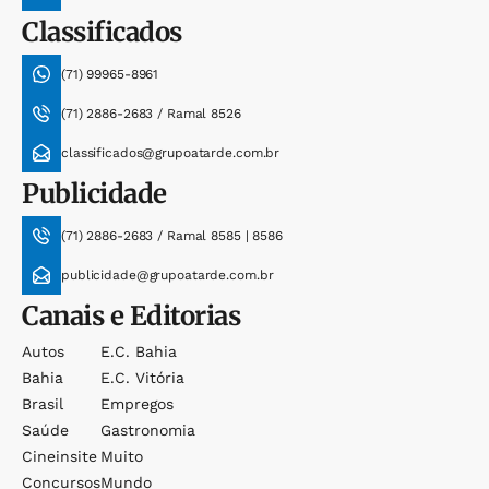
Classificados
(71) 99965-8961
(71) 2886-2683 / Ramal 8526
classificados@grupoatarde.com.br
Publicidade
(71) 2886-2683 / Ramal 8585 | 8586
publicidade@grupoatarde.com.br
Canais e Editorias
Autos
E.c. Bahia
Bahia
E.c. Vitória
Brasil
Empregos
Saúde
Gastronomia
Cineinsite
Muito
Concursos
Mundo