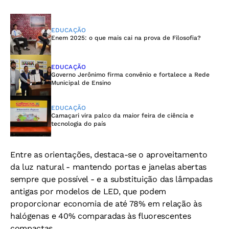
EDUCAÇÃO
Enem 2025: o que mais cai na prova de Filosofia?
EDUCAÇÃO
Governo Jerônimo firma convênio e fortalece a Rede
Municipal de Ensino
EDUCAÇÃO
Camaçari vira palco da maior feira de ciência e
tecnologia do país
Entre as orientações, destaca-se o aproveitamento
da luz natural - mantendo portas e janelas abertas
sempre que possível - e a substituição das lâmpadas
antigas por modelos de LED, que podem
proporcionar economia de até 78% em relação às
halógenas e 40% comparadas às fluorescentes
compactas.