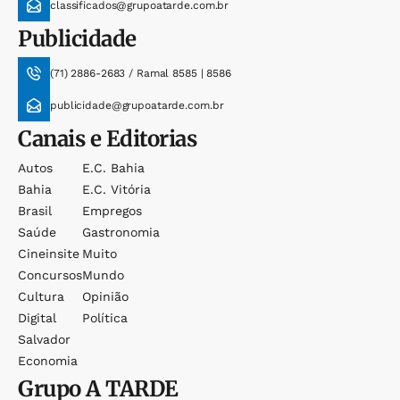
classificados@grupoatarde.com.br
Publicidade
(71) 2886-2683 / Ramal 8585 | 8586
publicidade@grupoatarde.com.br
Canais e Editorias
Autos
E.c. Bahia
Bahia
E.c. Vitória
Brasil
Empregos
Saúde
Gastronomia
Cineinsite
Muito
Concursos
Mundo
Cultura
Opinião
Digital
Política
Salvador
Economia
Grupo
A TARDE